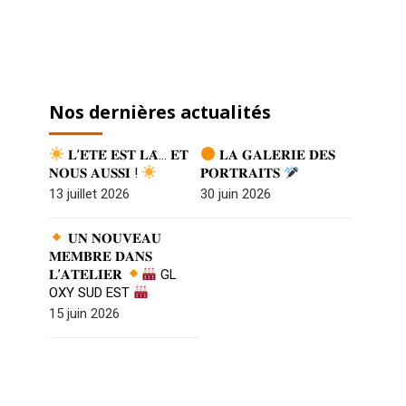
Nos dernières actualités
𝐋’𝐄́𝐓𝐄́ 𝐄𝐒𝐓 𝐋𝐀̀… 𝐄𝐓
𝐋𝐀 𝐆𝐀𝐋𝐄𝐑𝐈𝐄 𝐃𝐄𝐒
𝐍𝐎𝐔𝐒 𝐀𝐔𝐒𝐒𝐈 !
𝐏𝐎𝐑𝐓𝐑𝐀𝐈𝐓𝐒
13 juillet 2026
30 juin 2026
𝐔𝐍 𝐍𝐎𝐔𝐕𝐄𝐀𝐔
𝐌𝐄𝐌𝐁𝐑𝐄 𝐃𝐀𝐍𝐒
𝐋’𝐀𝐓𝐄𝐋𝐈𝐄𝐑
GL
OXY SUD EST
15 juin 2026