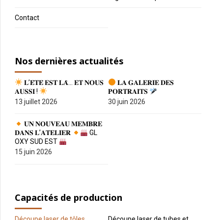
Contact
Nos dernières actualités
𝐋’𝐄́𝐓𝐄́ 𝐄𝐒𝐓 𝐋𝐀̀… 𝐄𝐓 𝐍𝐎𝐔𝐒
𝐋𝐀 𝐆𝐀𝐋𝐄𝐑𝐈𝐄 𝐃𝐄𝐒
𝐀𝐔𝐒𝐒𝐈 !
𝐏𝐎𝐑𝐓𝐑𝐀𝐈𝐓𝐒
13 juillet 2026
30 juin 2026
𝐔𝐍 𝐍𝐎𝐔𝐕𝐄𝐀𝐔 𝐌𝐄𝐌𝐁𝐑𝐄
𝐃𝐀𝐍𝐒 𝐋’𝐀𝐓𝐄𝐋𝐈𝐄𝐑
GL
OXY SUD EST
15 juin 2026
Capacités de production
Découpe laser de tôles
Découpe laser de tubes et