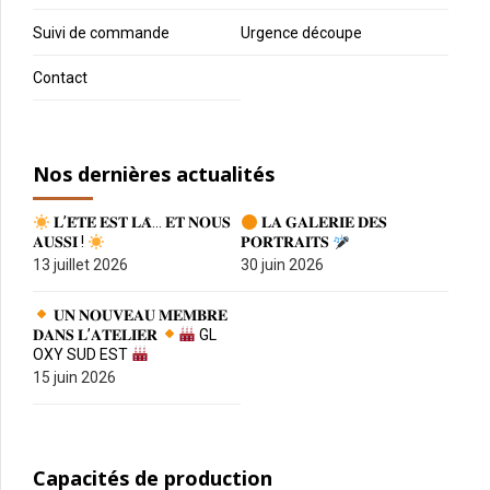
Suivi de commande
Urgence découpe
Contact
Nos dernières actualités
𝐋’𝐄́𝐓𝐄́ 𝐄𝐒𝐓 𝐋𝐀̀… 𝐄𝐓 𝐍𝐎𝐔𝐒
𝐋𝐀 𝐆𝐀𝐋𝐄𝐑𝐈𝐄 𝐃𝐄𝐒
𝐀𝐔𝐒𝐒𝐈 !
𝐏𝐎𝐑𝐓𝐑𝐀𝐈𝐓𝐒
13 juillet 2026
30 juin 2026
𝐔𝐍 𝐍𝐎𝐔𝐕𝐄𝐀𝐔 𝐌𝐄𝐌𝐁𝐑𝐄
𝐃𝐀𝐍𝐒 𝐋’𝐀𝐓𝐄𝐋𝐈𝐄𝐑
GL
OXY SUD EST
15 juin 2026
Capacités de production