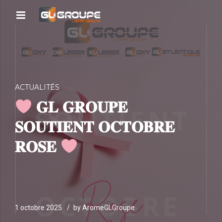
ACTUALITÉS
𝐆𝐋 𝐆𝐑𝐎𝐔𝐏𝐄
𝐒𝐎𝐔𝐓𝐈𝐄𝐍𝐓 𝐎𝐂𝐓𝐎𝐁𝐑𝐄
𝐑𝐎𝐒𝐄
1 octobre 2025
by AromeGLGroupe