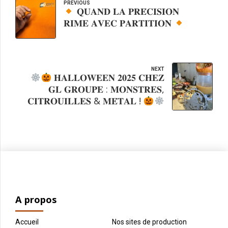
PREVIOUS
𝐐𝐔𝐀𝐍𝐃 𝐋𝐀 𝐏𝐑𝐄́𝐂𝐈𝐒𝐈𝐎𝐍
𝐑𝐈𝐌𝐄 𝐀𝐕𝐄𝐂 𝐏𝐀𝐑𝐓𝐈𝐓𝐈𝐎𝐍
NEXT
𝐇𝐀𝐋𝐋𝐎𝐖𝐄𝐄𝐍 𝟐𝟎𝟐𝟓 𝐂𝐇𝐄𝐙
𝐆𝐋 𝐆𝐑𝐎𝐔𝐏𝐄 : 𝐌𝐎𝐍𝐒𝐓𝐑𝐄𝐒,
𝐂𝐈𝐓𝐑𝐎𝐔𝐈𝐋𝐋𝐄𝐒 & 𝐌𝐄́𝐓𝐀𝐋 !
A propos
Accueil
Nos sites de production