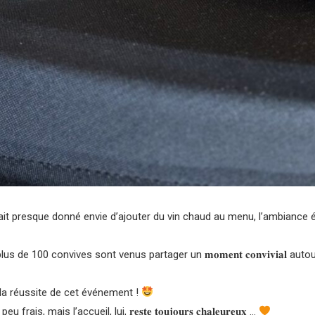
ait presque donné envie d’ajouter du vin chaud au menu, l’ambiance é
plus de 100 convives sont venus partager un 𝐦𝐨𝐦𝐞𝐧𝐭 𝐜𝐨𝐧𝐯𝐢𝐯𝐢𝐚𝐥 autour d’u
 la réussite de cet événement !
ais, mais l’accueil, lui, 𝐫𝐞𝐬𝐭𝐞 𝐭𝐨𝐮𝐣𝐨𝐮𝐫𝐬 𝐜𝐡𝐚𝐥𝐞𝐮𝐫𝐞𝐮𝐱 …