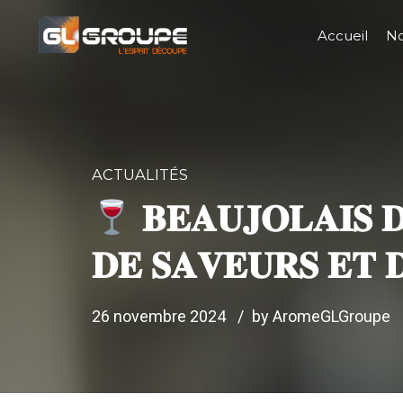
Accueil
No
ACTUALITÉS
𝐁𝐄𝐀𝐔𝐉𝐎𝐋𝐀𝐈𝐒 𝐃
𝐃𝐄 𝐒𝐀𝐕𝐄𝐔𝐑𝐒 𝐄𝐓 
26 novembre 2024
by AromeGLGroupe