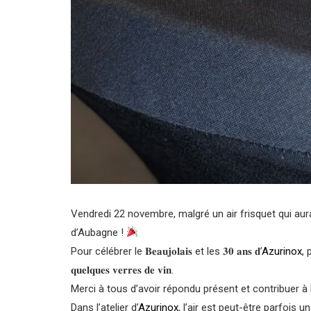
Vendredi 22 novembre, malgré un air frisquet qui aur
d’Aubagne !
Pour célébrer le 𝐁𝐞𝐚𝐮𝐣𝐨𝐥𝐚𝐢𝐬 et les 𝟑𝟎 𝐚𝐧𝐬 𝐝’
Azurinox
, 
𝐪𝐮𝐞𝐥𝐪𝐮𝐞𝐬 𝐯𝐞𝐫𝐫𝐞𝐬 𝐝𝐞 𝐯𝐢𝐧.
Merci à tous d’avoir répondu présent et contribuer à
Dans l’atelier d’
Azurinox
, l’air est peut-être parfois un peu fr