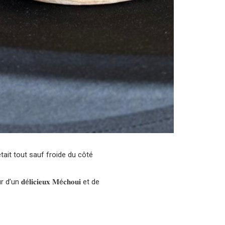
tait tout sauf froide du côté
n 𝐝é𝐥𝐢𝐜𝐢𝐞𝐮𝐱 𝐌é𝐜𝐡𝐨𝐮𝐢 et de