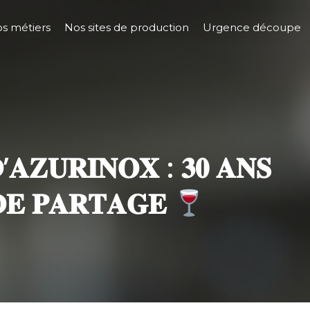
s métiers
Nos sites de production
Urgence découpe
’𝐀𝐙𝐔𝐑𝐈𝐍𝐎𝐗 : 𝟑𝟎 𝐀𝐍𝐒
𝐃𝐄 𝐏𝐀𝐑𝐓𝐀𝐆𝐄