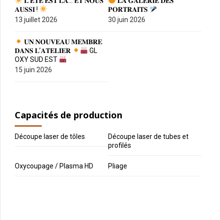
𝐋’𝐄́𝐓𝐄́ 𝐄𝐒𝐓 𝐋𝐀̀… 𝐄𝐓 𝐍𝐎𝐔𝐒
𝐋𝐀 𝐆𝐀𝐋𝐄𝐑𝐈𝐄 𝐃𝐄𝐒
𝐀𝐔𝐒𝐒𝐈 !
𝐏𝐎𝐑𝐓𝐑𝐀𝐈𝐓𝐒
13 juillet 2026
30 juin 2026
𝐔𝐍 𝐍𝐎𝐔𝐕𝐄𝐀𝐔 𝐌𝐄𝐌𝐁𝐑𝐄
𝐃𝐀𝐍𝐒 𝐋’𝐀𝐓𝐄𝐋𝐈𝐄𝐑
GL
OXY SUD EST
15 juin 2026
Capacités de production
Découpe laser de tôles
Découpe laser de tubes et
profilés
Oxycoupage / Plasma HD
Pliage