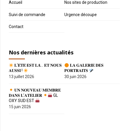
Accueil
Nos sites de production
Suivi de commande
Urgence découpe
Contact
Nos dernières actualités
𝐋’𝐄́𝐓𝐄́ 𝐄𝐒𝐓 𝐋𝐀̀… 𝐄𝐓 𝐍𝐎𝐔𝐒
𝐋𝐀 𝐆𝐀𝐋𝐄𝐑𝐈𝐄 𝐃𝐄𝐒
𝐀𝐔𝐒𝐒𝐈 !
𝐏𝐎𝐑𝐓𝐑𝐀𝐈𝐓𝐒
13 juillet 2026
30 juin 2026
𝐔𝐍 𝐍𝐎𝐔𝐕𝐄𝐀𝐔 𝐌𝐄𝐌𝐁𝐑𝐄
𝐃𝐀𝐍𝐒 𝐋’𝐀𝐓𝐄𝐋𝐈𝐄𝐑
GL
OXY SUD EST
15 juin 2026