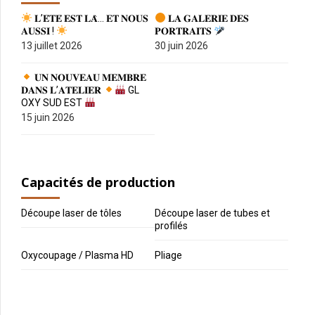
𝐋’𝐄́𝐓𝐄́ 𝐄𝐒𝐓 𝐋𝐀̀… 𝐄𝐓 𝐍𝐎𝐔𝐒
𝐋𝐀 𝐆𝐀𝐋𝐄𝐑𝐈𝐄 𝐃𝐄𝐒
𝐀𝐔𝐒𝐒𝐈 !
𝐏𝐎𝐑𝐓𝐑𝐀𝐈𝐓𝐒
13 juillet 2026
30 juin 2026
𝐔𝐍 𝐍𝐎𝐔𝐕𝐄𝐀𝐔 𝐌𝐄𝐌𝐁𝐑𝐄
𝐃𝐀𝐍𝐒 𝐋’𝐀𝐓𝐄𝐋𝐈𝐄𝐑
GL
OXY SUD EST
15 juin 2026
Capacités de production
Découpe laser de tôles
Découpe laser de tubes et
profilés
Oxycoupage / Plasma HD
Pliage